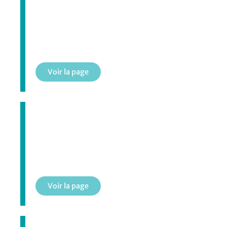
Municipalité amie des enfants
Voir la page
Municipalité amie des aînés
Voir la page