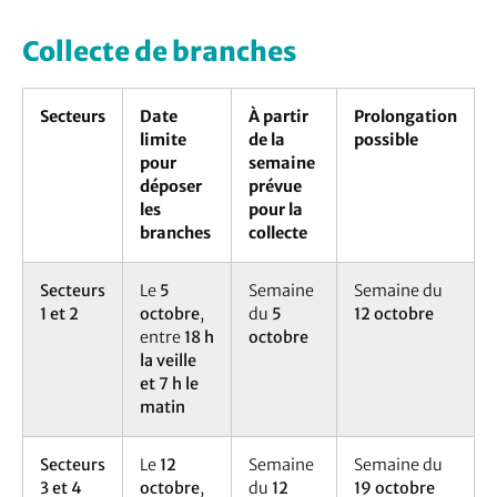
Collecte de branches
Secteurs
Date
À partir
Prolongation
limite
de la
possible
pour
semaine
déposer
prévue
les
pour la
branches
collecte
Secteurs
Le
5
Semaine
Semaine du
1 et 2
octobre
,
du
5
12 octobre
entre
18 h
octobre
la veille
et 7 h le
matin
Secteurs
Le
12
Semaine
Semaine du
3 et 4
octobre
,
du
12
19 octobre