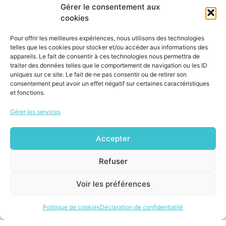
Gérer le consentement aux
Engrais
cookies
Nettoyants
Bonbonnes de mousse isolante
Pour offrir les meilleures expériences, nous utilisons des technologies
telles que les cookies pour stocker et/ou accéder aux informations des
appareils. Le fait de consentir à ces technologies nous permettra de
traiter des données telles que le comportement de navigation ou les ID
Matériaux de construction
uniques sur ce site. Le fait de ne pas consentir ou de retirer son
consentement peut avoir un effet négatif sur certaines caractéristiques
Vous devez vous débarrasser de matériaux de
et fonctions.
construction ? Il est obligatoire de les déposer dans un
Gérer les services
conteneur prévu à cet effet et non dans les déchets
domestiques.
Accepter
Vous pouvez les apporter à
l’Écocentre régional
moyennant des frais selon la quantité de matériaux
Refuser
ou louer un conteneur à déchets chez la plupart des
Voir les préférences
entreprises de la section « vidanges » des pages
jaunes de l’annuaire téléphonique.
Politique de cookies
Déclaration de confidentialité