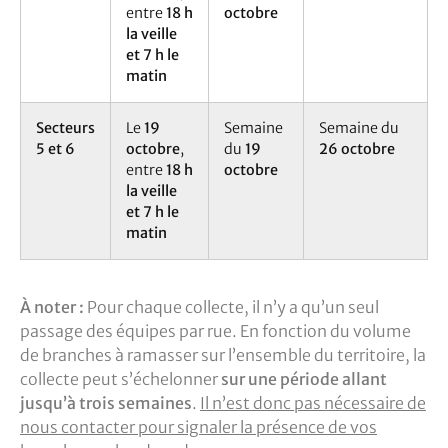
entre
18 h
octobre
la veille
et 7 h le
matin
Secteurs
Le
19
Semaine
Semaine du
5 et 6
octobre
,
du
19
26 octobre
entre
18 h
octobre
la veille
et 7 h le
matin
À noter :
Pour chaque collecte, il n’y a qu’un seul
passage des équipes par rue. En fonction du volume
de branches à ramasser sur l’ensemble du territoire, la
collecte peut s’échelonner
sur une période allant
jusqu’à trois semaines
.
Il n’est donc pas nécessaire de
nous contacter pour signaler la présence de vos