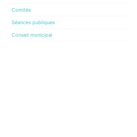
Comités
Séances publiques
Conseil municipal
Budget et situation financière
Avis publics
Test
Planification stratégique
Panneau d’affichage numérique
Babillard des organismes
Administration municipale