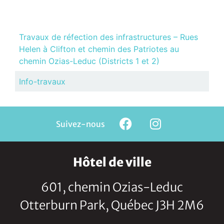
Travaux de réfection des infrastructures – Rues
Helen à Clifton et chemin des Patriotes au
chemin Ozias-Leduc (Districts 1 et 2)
Info-travaux
Suivez-nous
Hôtel de ville
601, chemin Ozias-Leduc
Otterburn Park, Québec J3H 2M6