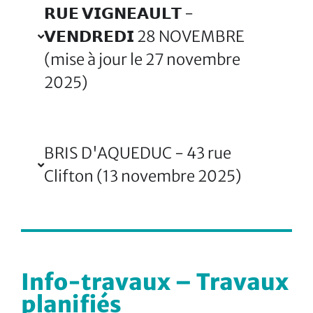
𝗥𝗨𝗘 𝗩𝗜𝗚𝗡𝗘𝗔𝗨𝗟𝗧 -
𝗩𝗘𝗡𝗗𝗥𝗘𝗗𝗜 28 NOVEMBRE
(mise à jour le 27 novembre
2025)
BRIS D'AQUEDUC - 43 rue
Clifton (13 novembre 2025)
Info-travaux – Travaux
planifiés