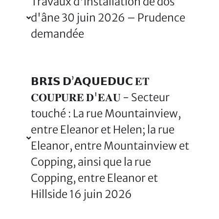
Travaux d'installation de dos
d'âne 30 juin 2026 – Prudence
demandée
𝗕𝗥𝗜𝗦 𝗗’𝗔𝗤𝗨𝗘𝗗𝗨𝗖 𝐄𝐓
𝐂𝐎𝐔𝐏𝐔𝐑𝐄 𝐃'𝐄𝐀𝐔 - Secteur
touché : La rue Mountainview,
entre Eleanor et Helen; la rue
Eleanor, entre Mountainview et
Copping, ainsi que la rue
Copping, entre Eleanor et
Hillside 16 juin 2026