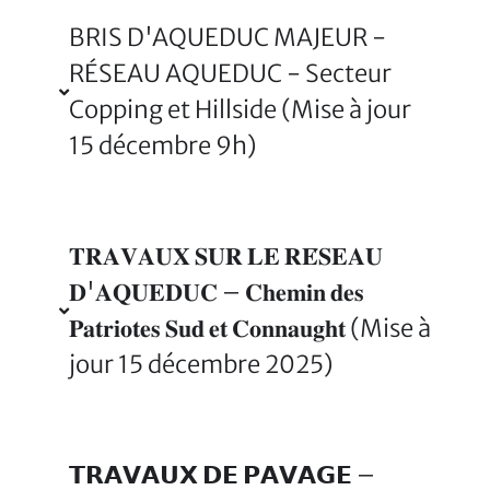
BRIS D'AQUEDUC MAJEUR -
RÉSEAU AQUEDUC - Secteur
Copping et Hillside (Mise à jour
15 décembre 9h)
𝐓𝐑𝐀𝐕𝐀𝐔𝐗 𝐒𝐔𝐑 𝐋𝐄 𝐑𝐄́𝐒𝐄𝐀𝐔
𝐃'𝐀𝐐𝐔𝐄𝐃𝐔𝐂 – 𝐂𝐡𝐞𝐦𝐢𝐧 𝐝𝐞𝐬
𝐏𝐚𝐭𝐫𝐢𝐨𝐭𝐞𝐬 𝐒𝐮𝐝 𝐞𝐭 𝐂𝐨𝐧𝐧𝐚𝐮𝐠𝐡𝐭 (Mise à
jour 15 décembre 2025)
𝗧𝗥𝗔𝗩𝗔𝗨𝗫 𝗗𝗘 𝗣𝗔𝗩𝗔𝗚𝗘 –