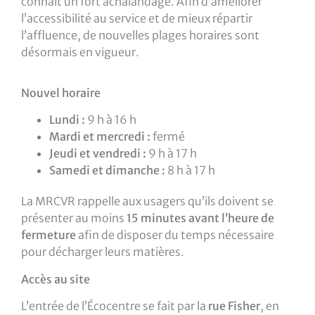
connaît un fort achalandage. Afin d’améliorer
l’accessibilité au service et de mieux répartir
l’affluence, de nouvelles plages horaires sont
désormais en vigueur.
Nouvel horaire
Lundi :
9 h à 16 h
Mardi et mercredi :
fermé
Jeudi et vendredi :
9 h à 17 h
Samedi et dimanche :
8 h à 17 h
La MRCVR rappelle aux usagers qu’ils doivent se
présenter au moins
15 minutes avant l’heure de
fermeture
afin de disposer du temps nécessaire
pour décharger leurs matières.
Accès au site
L’entrée de l’Écocentre se fait par la
rue Fisher
, en