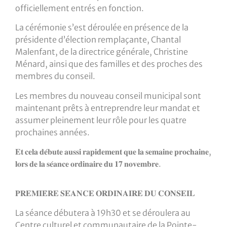
officiellement entrés en fonction.
La cérémonie s’est déroulée en présence de la
présidente d’élection remplaçante, Chantal
Malenfant, de la directrice générale, Christine
Ménard, ainsi que des familles et des proches des
membres du conseil.
Les membres du nouveau conseil municipal sont
maintenant prêts à entreprendre leur mandat et
assumer pleinement leur rôle pour les quatre
prochaines années.
𝐄𝐭 𝐜𝐞𝐥𝐚 𝐝𝐞́𝐛𝐮𝐭𝐞 𝐚𝐮𝐬𝐬𝐢 𝐫𝐚𝐩𝐢𝐝𝐞𝐦𝐞𝐧𝐭 𝐪𝐮𝐞 𝐥𝐚 𝐬𝐞𝐦𝐚𝐢𝐧𝐞 𝐩𝐫𝐨𝐜𝐡𝐚𝐢𝐧𝐞,
𝐥𝐨𝐫𝐬 𝐝𝐞 𝐥𝐚 𝐬𝐞́𝐚𝐧𝐜𝐞 𝐨𝐫𝐝𝐢𝐧𝐚𝐢𝐫𝐞 𝐝𝐮 𝟏𝟕 𝐧𝐨𝐯𝐞𝐦𝐛𝐫𝐞.
𝐏𝐑𝐄𝐌𝐈𝐄̀𝐑𝐄 𝐒𝐄́𝐀𝐍𝐂𝐄 𝐎𝐑𝐃𝐈𝐍𝐀𝐈𝐑𝐄 𝐃𝐔 𝐂𝐎𝐍𝐒𝐄𝐈𝐋
La séance débutera à 19h30 et se déroulera au
Centre culturel et communautaire de la Pointe-