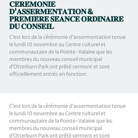
𝐂𝐄́𝐑𝐄́𝐌𝐎𝐍𝐈𝐄
𝐃’𝐀𝐒𝐒𝐄𝐑𝐌𝐄𝐍𝐓𝐀𝐓𝐈𝐎𝐍 &
𝐏𝐑𝐄𝐌𝐈𝐄̀𝐑𝐄 𝐒𝐄́𝐀𝐍𝐂𝐄 𝐎𝐑𝐃𝐈𝐍𝐀𝐈𝐑𝐄
𝐃𝐔 𝐂𝐎𝐍𝐒𝐄𝐈𝐋
C’est lors de la cérémonie d’assermentation tenue
le lundi 10 novembre au Centre culturel et
communautaire de la Pointe-Valaine que les
membres du nouveau conseil municipal
d’Otterburn Park ont prêté serment et sont
officiellement entrés en fonction.
C’est lors de la cérémonie d’assermentation tenue
le lundi 10 novembre au Centre culturel et
communautaire de la Pointe-Valaine que les
membres du nouveau conseil municipal
d’Otterburn Park ont prêté serment et sont