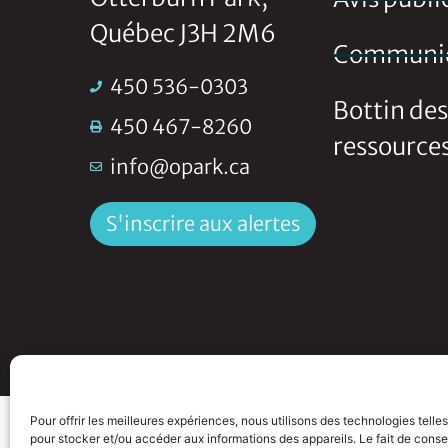
Québec J3H 2M6
Communi
450 536-0303
Bottin des
450 467-8260
ressource
info@opark.ca
S'inscrire aux alertes
Intranet
CCU
Politique de confidentialit
Pour offrir les meilleures expériences, nous utilisons des technologies telle
pour stocker et/ou accéder aux informations des appareils. Le fait de conse