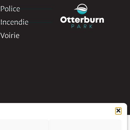
Police
Incendie
Voirie
Conception Activis
Votre agence web