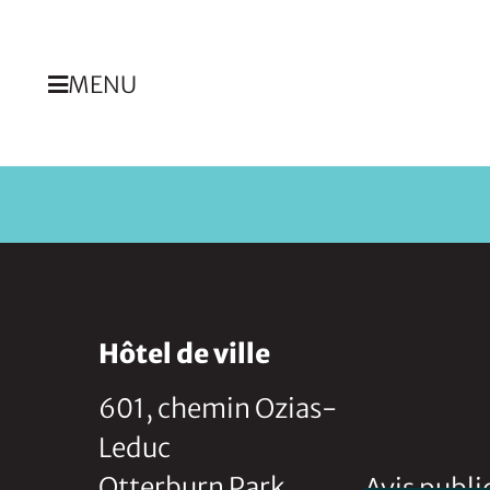
MENU
Hôtel de ville
601, chemin Ozias-
Leduc
Otterburn Park,
Avis publi