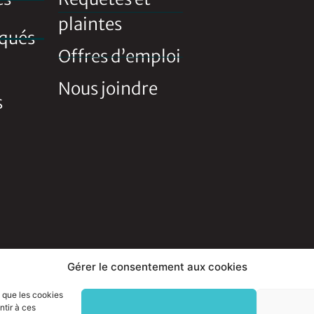
plaintes
qués
Offres d’emploi
Nous joindre
s
é
©2026, Ville d'Otterburn Park. Tous droits réservés
Gérer le consentement aux cookies
s que les cookies
ntir à ces