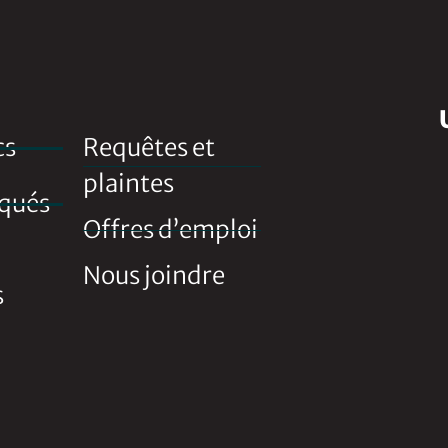
cs
Requêtes et
plaintes
qués
Offres d’emploi
Nous joindre
s