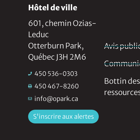
Hôtel de ville
601, chemin Ozias-
Leduc
Otterburn Park,
Avis publi
Québec J3H 2M6
Communi
450 536-0303
Bottin des
450 467-8260
ressource
info@opark.ca
S'inscrire aux alertes