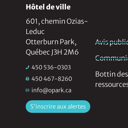
Hôtel de ville
601, chemin Ozias-
Leduc
Otterburn Park,
Avis publi
Québec J3H 2M6
Communi
450 536-0303
Bottin des
450 467-8260
ressource
info@opark.ca
S'inscrire aux alertes