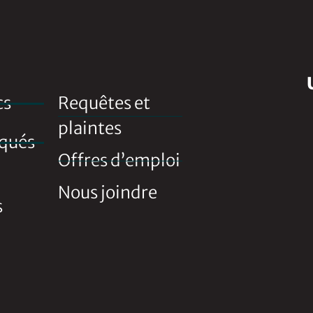
cs
Requêtes et
plaintes
qués
Offres d’emploi
Nous joindre
s