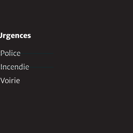
Urgences
Police
Incendie
Voirie