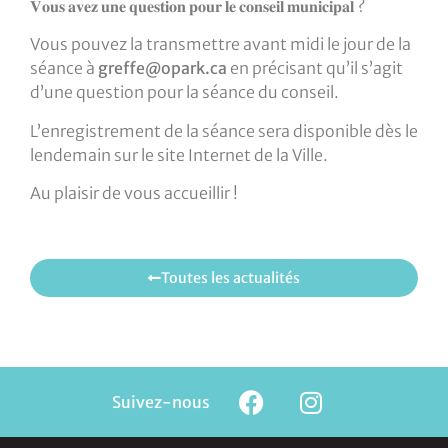
𝐕𝐨𝐮𝐬 𝐚𝐯𝐞𝐳 𝐮𝐧𝐞 𝐪𝐮𝐞𝐬𝐭𝐢𝐨𝐧 𝐩𝐨𝐮𝐫 𝐥𝐞 𝐜𝐨𝐧𝐬𝐞𝐢𝐥 𝐦𝐮𝐧𝐢𝐜𝐢𝐩𝐚𝐥 ?
Vous pouvez la transmettre avant midi le jour de la
séance à
greffe@opark.ca
en précisant qu’il s’agit
d’une question pour la séance du conseil.
L’enregistrement de la séance sera disponible dès le
lendemain sur le site Internet de la Ville.
Au plaisir de vous accueillir !
Toutes les actualités
Suivez-nous