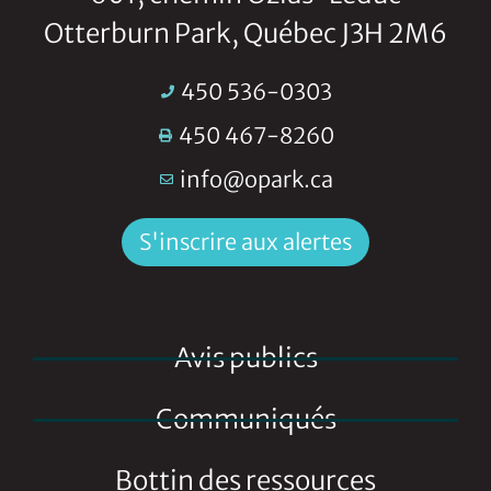
Otterburn Park, Québec J3H 2M6
450 536-0303
450 467-8260
info@opark.ca
S'inscrire aux alertes
Avis publics
Communiqués
Bottin des ressources