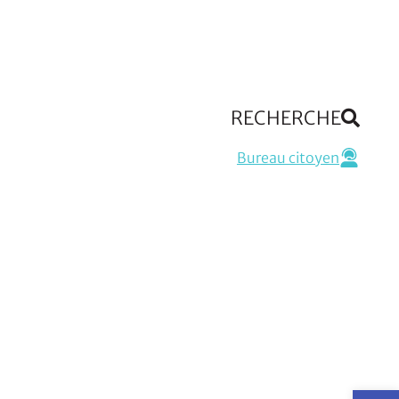
RECHERCHE
Bureau citoyen
Op