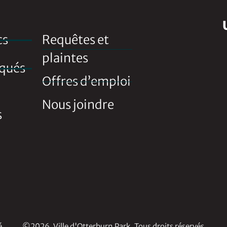
cs
Requêtes et
plaintes
qués
Offres d’emploi
Nous joindre
s
é
©2026, Ville d'Otterburn Park. Tous droits réservés