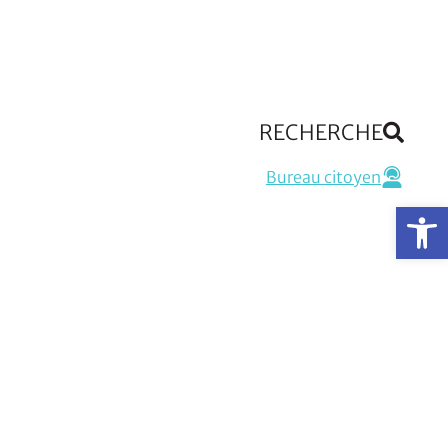
RECHERCHE
Bureau citoyen
Op