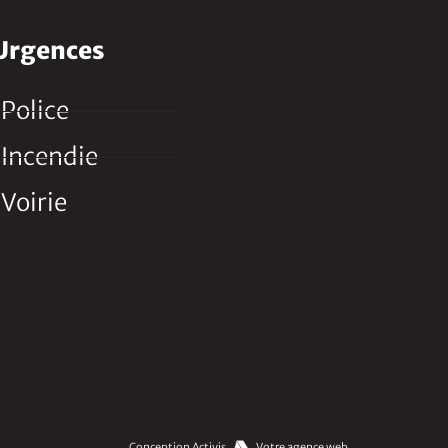
Urgences
Police
Incendie
Voirie
Conception Activis
Votre agence web