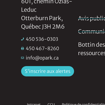
601, chemin Ozias-
Leduc
Otterburn Park,
Avis publi
Québec J3H 2M6
Communi
450 536-0303
Bottin des
450 467-8260
ressource
info@opark.ca
S'inscrire aux alertes
Intranet
CCU
Politique de confidentialit