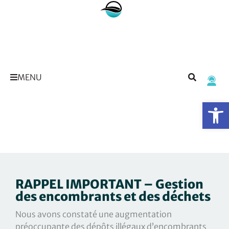
MENU
Op
RAPPEL IMPORTANT – Gestion
des encombrants et des déchets
Nous avons constaté une augmentation
préoccupante des dépôts illégaux d’encombrants