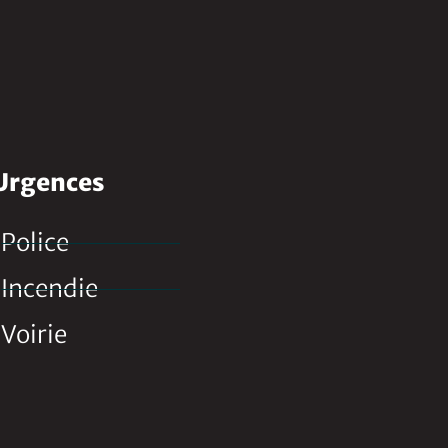
Urgences
Police
Incendie
Voirie