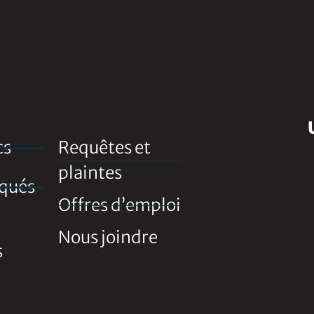
cs
Requêtes et
plaintes
qués
Offres d’emploi
Nous joindre
s