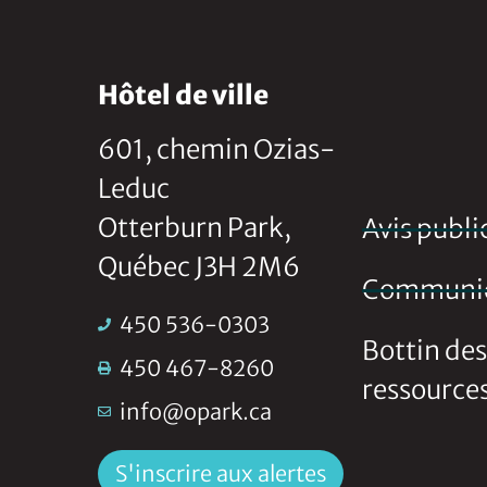
Hôtel de ville
601, chemin Ozias-
Leduc
Otterburn Park,
Avis publi
Québec J3H 2M6
Communi
450 536-0303
Bottin des
450 467-8260
ressource
info@opark.ca
S'inscrire aux alertes