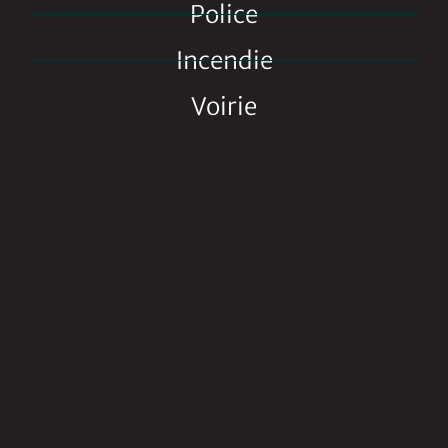
Police
Incendie
Voirie