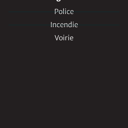
Police
Incendie
Voirie