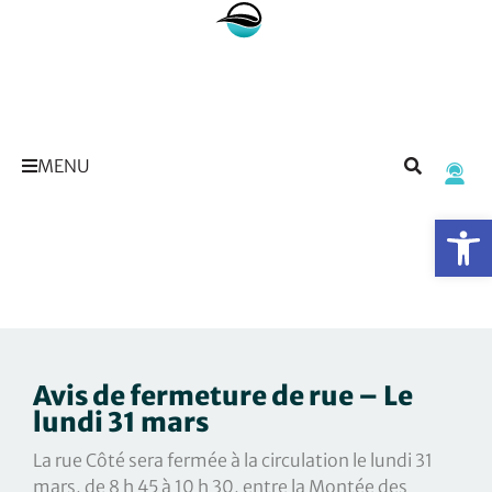
MENU
Op
Avis de fermeture de rue – Le
lundi 31 mars
La rue Côté sera fermée à la circulation le lundi 31
mars, de 8 h 45 à 10 h 30, entre la Montée des