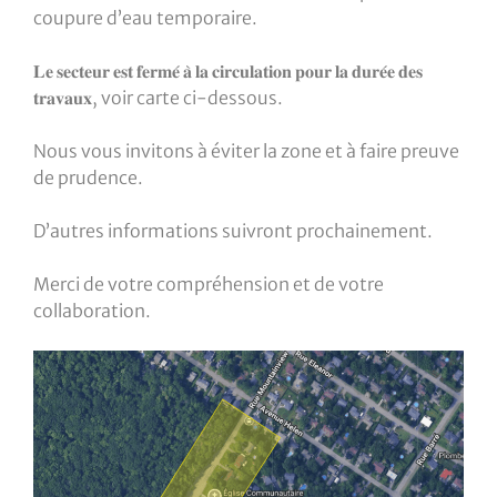
coupure d’eau temporaire.
𝐋𝐞 𝐬𝐞𝐜𝐭𝐞𝐮𝐫 𝐞𝐬𝐭 𝐟𝐞𝐫𝐦𝐞́ 𝐚̀ 𝐥𝐚 𝐜𝐢𝐫𝐜𝐮𝐥𝐚𝐭𝐢𝐨𝐧 𝐩𝐨𝐮𝐫 𝐥𝐚 𝐝𝐮𝐫𝐞́𝐞 𝐝𝐞𝐬
𝐭𝐫𝐚𝐯𝐚𝐮𝐱, voir carte ci-dessous.
Nous vous invitons à éviter la zone et à faire preuve
de prudence.
D’autres informations suivront prochainement.
Merci de votre compréhension et de votre
collaboration.