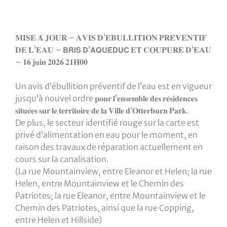
𝐌𝐈𝐒𝐄 𝐀̀ 𝐉𝐎𝐔𝐑 – 𝐀𝐕𝐈𝐒 𝐃’𝐄́𝐁𝐔𝐋𝐋𝐈𝐓𝐈𝐎𝐍 𝐏𝐑𝐄́𝐕𝐄𝐍𝐓𝐈𝐅
𝐃𝐄 𝐋’𝐄𝐀𝐔 – 𝗕𝗥𝗜𝗦 𝗗’𝗔𝗤𝗨𝗘𝗗𝗨𝗖 𝐄𝐓 𝐂𝐎𝐔𝐏𝐔𝐑𝐄 𝐃’𝐄𝐀𝐔
– 𝟏𝟔 𝐣𝐮𝐢𝐧 𝟐𝟎𝟐𝟔 𝟐𝟏𝐇𝟎𝟎
Un avis d’ébullition préventif de l’eau est en vigueur
jusqu’à nouvel ordre 𝐩𝐨𝐮𝐫 𝐥’𝐞𝐧𝐬𝐞𝐦𝐛𝐥𝐞 𝐝𝐞𝐬 𝐫𝐞́𝐬𝐢𝐝𝐞𝐧𝐜𝐞𝐬
𝐬𝐢𝐭𝐮𝐞́𝐞𝐬 𝐬𝐮𝐫 𝐥𝐞 𝐭𝐞𝐫𝐫𝐢𝐭𝐨𝐢𝐫𝐞 𝐝𝐞 𝐥𝐚 𝐕𝐢𝐥𝐥𝐞 𝐝’𝐎𝐭𝐭𝐞𝐫𝐛𝐮𝐫𝐧 𝐏𝐚𝐫𝐤.
De plus, le secteur identifié rouge sur la carte est
privé d’alimentation en eau pour le moment, en
raison des travaux de réparation actuellement en
cours sur la canalisation.
(La rue Mountainview, entre Eleanor et Helen; la rue
Helen, entre Mountainview et le Chemin des
Patriotes; la rue Eleanor, entre Mountainview et le
Chemin des Patriotes, ainsi que la rue Copping,
entre Helen et Hillside)