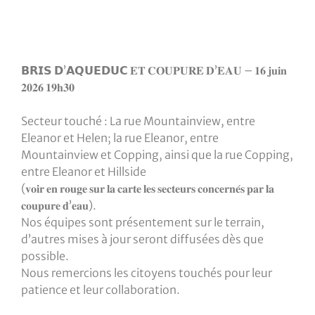
𝗕𝗥𝗜𝗦 𝗗’𝗔𝗤𝗨𝗘𝗗𝗨𝗖 𝐄𝐓 𝐂𝐎𝐔𝐏𝐔𝐑𝐄 𝐃’𝐄𝐀𝐔 – 𝟏𝟔 𝐣𝐮𝐢𝐧
𝟐𝟎𝟐𝟔 𝟏𝟗𝐡𝟑𝟎
Secteur touché : La rue Mountainview, entre
Eleanor et Helen; la rue Eleanor, entre
Mountainview et Copping, ainsi que la rue Copping,
entre Eleanor et Hillside
(𝐯𝐨𝐢𝐫 𝐞𝐧 𝐫𝐨𝐮𝐠𝐞 𝐬𝐮𝐫 𝐥𝐚 𝐜𝐚𝐫𝐭𝐞 𝐥𝐞𝐬 𝐬𝐞𝐜𝐭𝐞𝐮𝐫𝐬 𝐜𝐨𝐧𝐜𝐞𝐫𝐧𝐞́𝐬 𝐩𝐚𝐫 𝐥𝐚
𝐜𝐨𝐮𝐩𝐮𝐫𝐞 𝐝’𝐞𝐚𝐮).
Nos équipes sont présentement sur le terrain,
d’autres mises à jour seront diffusées dès que
possible.
Nous remercions les citoyens touchés pour leur
patience et leur collaboration.