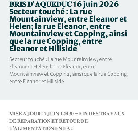
𝐁𝐑𝐈𝐒 𝐃’𝐀𝐐𝐔𝐄𝐃𝐔𝐂 16 juin 2026
Secteur touché : La rue
Mountainview, entre Eleanor et
Helen; la rue Eleanor, entre
Mountainview et Copping, ainsi
que la rue Copping, entre
Eleanor et Hillside
Secteur touché : La rue Mountainview, entre
Eleanor et Helen; la rue Eleanor, entre
Mountainview et Copping, ainsi que la rue Copping,
entre Eleanor et Hillside
𝐌𝐈𝐒𝐄 𝐀̀ 𝐉𝐎𝐔𝐑 𝟏𝟕 𝐉𝐔𝐈𝐍 𝟏𝟐𝐇𝟑𝟎 – 𝐅𝐈𝐍 𝐃𝐄𝐒 𝐓𝐑𝐀𝐕𝐀𝐔𝐗
𝐃𝐄 𝐑𝐄́𝐏𝐀𝐑𝐀𝐓𝐈𝐎𝐍 𝐄𝐓 𝐑𝐄𝐓𝐎𝐔𝐑 𝐃𝐄
𝐋’𝐀𝐋𝐈𝐌𝐄𝐍𝐓𝐀𝐓𝐈𝐎𝐍 𝐄𝐍 𝐄𝐀𝐔