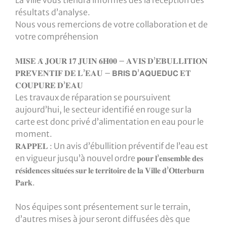
résultats d’analyse.
Nous vous remercions de votre collaboration et de
votre compréhension
𝐌𝐈𝐒𝐄 𝐀̀ 𝐉𝐎𝐔𝐑 𝟏𝟕 𝐉𝐔𝐈𝐍 𝟔𝐇𝟎𝟎 – 𝐀𝐕𝐈𝐒 𝐃’𝐄́𝐁𝐔𝐋𝐋𝐈𝐓𝐈𝐎𝐍
𝐏𝐑𝐄́𝐕𝐄𝐍𝐓𝐈𝐅 𝐃𝐄 𝐋’𝐄𝐀𝐔 – 𝗕𝗥𝗜𝗦 𝗗’𝗔𝗤𝗨𝗘𝗗𝗨𝗖 𝐄𝐓
𝐂𝐎𝐔𝐏𝐔𝐑𝐄 𝐃’𝐄𝐀𝐔
Les travaux de réparation se poursuivent
aujourd’hui, le secteur identifié en rouge sur la
carte est donc privé d’alimentation en eau pour le
moment.
𝐑𝐀𝐏𝐏𝐄𝐋 : Un avis d’ébullition préventif de l’eau est
en vigueur jusqu’à nouvel ordre 𝐩𝐨𝐮𝐫 𝐥’𝐞𝐧𝐬𝐞𝐦𝐛𝐥𝐞 𝐝𝐞𝐬
𝐫𝐞́𝐬𝐢𝐝𝐞𝐧𝐜𝐞𝐬 𝐬𝐢𝐭𝐮𝐞́𝐞𝐬 𝐬𝐮𝐫 𝐥𝐞 𝐭𝐞𝐫𝐫𝐢𝐭𝐨𝐢𝐫𝐞 𝐝𝐞 𝐥𝐚 𝐕𝐢𝐥𝐥𝐞 𝐝’𝐎𝐭𝐭𝐞𝐫𝐛𝐮𝐫𝐧
𝐏𝐚𝐫𝐤.
Nos équipes sont présentement sur le terrain,
d’autres mises à jour seront diffusées dès que